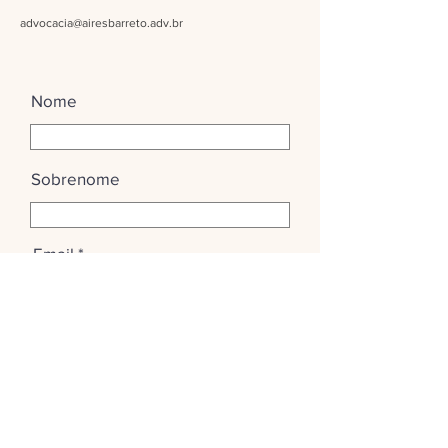
advocacia@airesbarreto.adv.br
Nome
Sobrenome
Email
Insira uma mensagem