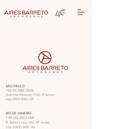
SÃO PAULO
+55 (11) 2182-2600
Avenida Paulista, 1765, 6° andar,
cep
01311-930
l SP
RIO DE JANEIRO
+
55 (21) 3553.1441
R. Santa Luzia, 651, 14° andar,
cep
20021-903
l RJ